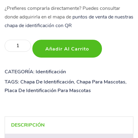
¿Prefieres comprarla directamente? Puedes consultar
donde adquirirla en el mapa de
puntos de venta de nuestras
chapa de identificación con QR
Placa
Añadir Al Carrito
de
identificación
redonda
CATEGORÍA:
Identificación
una
TAGS:
Chapa De Identificación
,
Chapa Para Mascotas
,
cara
Placa De Identificación Para Mascotas
cantidad
DESCRIPCIÓN